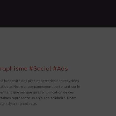
raphisme #Social #Ads
t à la nocivité des piles et batteries non recyclées
collecte.
Notre accompagnement porte tant sur le
en tant que marque qu’à l’amplification de ces
rtaines représente un enjeu de solidarité. Notre
ur stimuler la collecte.