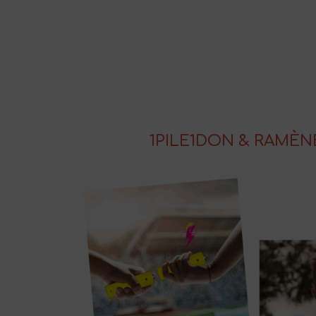
1PILE1DON & RAMÈNE