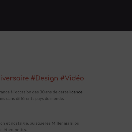
iversaire #Design #Vidéo
rance à l’occasion des
30 ans de cette
licence
ans dans différents pays du monde.
ion et nostalgie, puisque les
Millennials
, ou
ce étant petits.