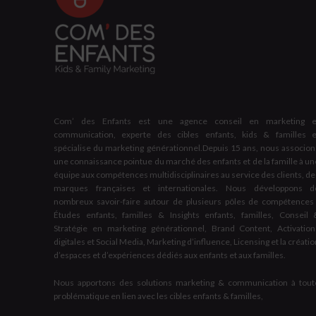
Com’ des Enfants est une agence conseil en marketing e
communication, experte des cibles enfants, kids & familles e
spécialise du marketing générationnel.Depuis 15 ans, nous associon
une connaissance pointue du marché des enfants et de la famille à un
équipe aux compétences multidisciplinaires au service des clients, de
marques françaises et internationales. Nous développons d
nombreux savoir-faire autour de plusieurs pôles de compétences 
Études enfants, familles & Insights enfants, familles, Conseil 
Stratégie en marketing générationnel, Brand Content, Activation
digitales et Social Media, Marketing d’influence, Licensing et la créati
d’espaces et d’expériences dédiés aux enfants et aux familles.
Nous apportons des solutions marketing & communication à tout
problématique en lien avec les cibles enfants & familles,