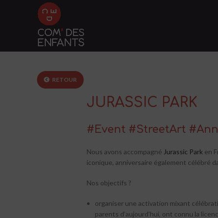
RETOUR
JURASSIC PARK
#Event #StreetArt #Ann
Nous avons accompagné
Jurassic Park
en F
iconique, anniversaire également célébré d
Nos objectifs ?
organiser une activation mixant célébrat
parents d’aujourd’hui, ont connu la licen