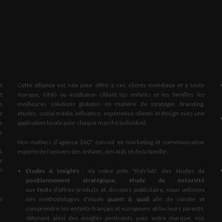
t
Cette alliance est née pour offrir à ces clients mondiaux et à toute
t
marque, ONG ou institution ciblant les enfants et les familles les
s
meilleures solutions globales en matière de stratégie, branding,
e
études, social media, influence, expérience clients et design avec une
s
application locale pour chaque marché individuel.
e
:
Nos métiers d’agence 360° conseil en marketing et communication
&
experte de l’univers des enfants, des kids et de la famille :
s
on
Etudes & Insights
: via notre pôle "Kids'lab", des études de
positionnement stratégique, étude de notoriété
aux
tests
d’offres produits et discours publicitaire, nous utilisons
e
des méthodologies d’étude
quanti & quali
afin de sonder et
comprendre les enfants français et européens et/ou leurs parents,
obtenant ainsi des insights pertinents pour votre marque, vos