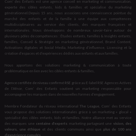
Com’ des Enfants est une agence conseil en marketing et communication,
experte des cibles enfants, kids & familles et spécialise du marketing
générationnel.Depuis 15 ans, nous associons une connaissance pointue du
marché des enfants et de la famille à une équipe aux compétences
multidisciplinaires au service des clients, des marques françaises et
internationales. Nous développons de nombreux savoir-faire autour de
plusieurs pôles de compétences : Études enfants, familles & Insights enfants,
familles, Conseil & Stratégie en marketing générationnel, Brand Content,
Activations digitales et Social Media, Marketing d’influence, Licensing et la
création d’espaces et d’expériences dédiés aux enfants et aux familles.
Nous apportons des solutions marketing & communication à toute
problématique en lien avec les cibles enfants & familles,
Agence certifiée de niveau confirmé RSE
grâce au E-label RSE Agences Actives
de l’Afnor, Com’ des Enfants soutient un marketing responsable pour
accompagner les marques dans de nouvelles formes d’engagement.
Membre Fondateur du réseau international
The League
, Com’ des Enfants
vous propose des solutions internationales grâce à un marketing « glocal »
spécialisé des cibles enfants, kids et familles. Notre alliance met au service
des marques une
centaine d’experts
marketing partageant une
vision, des
valeurs, une éthique
et des clients communs ainsi que
plus de 100 ans
d’expérience cumulés
.