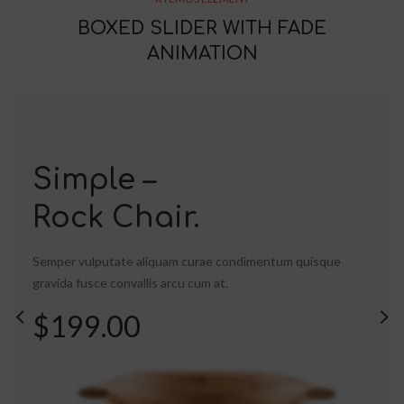
BOXED SLIDER WITH FADE
ANIMATION
Simple –
Rock Chair.
Semper vulputate aliquam curae condimentum quisque
Eames –
CAPPELLINI
gravida fusce convallis arcu cum at.
Wooden
Side Chair.
$199.00
Lounge Chairs.
Semper vulputate aliquam curae condimentum quisque
gravida fusce convallis arcu cum at.
Semper vulputate aliquam curae condimentum quisque