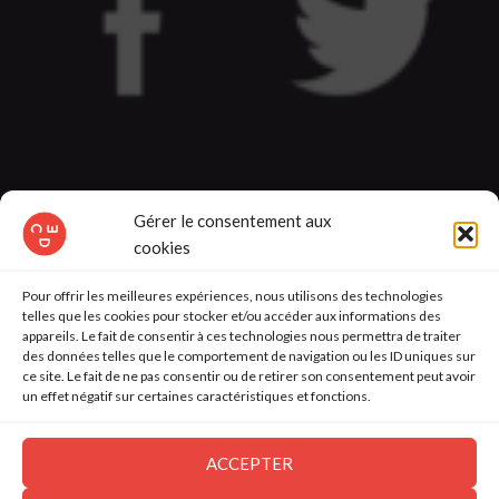
contact@comdesenfants.fr
Gérer le consentement aux
cookies
Com’ des Enfants est une agence conseil en marketing et communication,
Pour offrir les meilleures expériences, nous utilisons des technologies
experte des cibles enfants, kids & familles et spécialise du marketing
telles que les cookies pour stocker et/ou accéder aux informations des
générationnel.Depuis 15 ans, nous associons une connaissance pointue du
appareils. Le fait de consentir à ces technologies nous permettra de traiter
marché des enfants et de la famille à une équipe aux compétences
des données telles que le comportement de navigation ou les ID uniques sur
multidisciplinaires au service des clients, des marques françaises et
ce site. Le fait de ne pas consentir ou de retirer son consentement peut avoir
internationales. Nous développons de nombreux savoir-faire autour de
un effet négatif sur certaines caractéristiques et fonctions.
plusieurs pôles de compétences : Études enfants, familles & Insights enfants,
familles, Conseil & Stratégie en marketing générationnel, Brand Content,
Activations digitales et Social Media, Marketing d’influence, Licensing et la
ACCEPTER
création d’espaces et d’expériences dédiés aux enfants et aux familles.