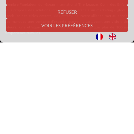
Membre Fondateur du réseau international
The League
, Com’ des Enfants
vous propose des solutions internationales grâce à un marketing « glocal »
REFUSER
spécialisé des cibles enfants, kids et familles. Notre alliance met au service
des marques une
centaine d’experts
marketing partageant une
vision, des
VOIR LES PRÉFÉRENCES
valeurs, une éthique
et des clients communs ainsi que
plus de 100 ans
d’expérience cumulés
.
Cette alliance est née pour offrir à ces clients mondiaux et à toute marque,
ONG ou institution ciblant les enfants et les familles les meilleures solutions
globales en matière de stratégie, branding, études, social media, influence,
expérience clients et design avec une application locale pour chaque marché
individuel.
Nos métiers d’agence 360° conseil en marketing et communication experte
de l’univers des enfants, des kids et de la famille :
Etudes & Insights
: via notre pôle "Kids'lab", des études de
positionnement
stratégique, étude de notoriété
aux
tests
d’offres produits et discours
publicitaire, nous utilisons des méthodologies d’étude
quanti & quali
afin
de sonder et comprendre les enfants français et européens et/ou leurs
parents, obtenant ainsi des insights pertinents pour votre marque, vos
produits ou votre enseigne.