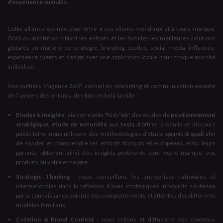
d’expérience cumulés
.
Cette alliance est née pour offrir à ces clients mondiaux et à toute marque,
ONG ou institution ciblant les enfants et les familles les meilleures solutions
globales en matière de stratégie, branding, études, social media, influence,
expérience clients et design avec une application locale pour chaque marché
individuel.
Nos métiers d’agence 360° conseil en marketing et communication experte
de l’univers des enfants, des kids et de la famille :
Etudes & Insights
: via notre pôle "Kids'lab", des études de
positionnement
stratégique, étude de notoriété
aux
tests
d’offres produits et discours
publicitaire, nous utilisons des méthodologies d’étude
quanti & quali
afin
de sonder et comprendre les enfants français et européens et/ou leurs
parents, obtenant ainsi des insights pertinents pour votre marque, vos
produits ou votre enseigne.
Strategic Thinking
: nous conseillons les entreprises nationales et
internationales dans la réflexion d’axes stratégiques innovants soutenue
par la connaissance pointue des comportements et attentes des différents
modèles familiaux
Création & Brand Content
: nous créons et diffusions des contenus