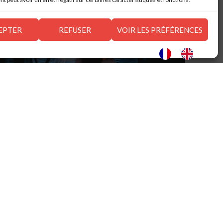
EPTER
REFUSER
VOIR LES PRÉFÉRENCES
ACTUALITÉ
Influence : Mes amis, mes
amours…
0
Article rédigé par Shirley Curtat-Cadet pour
emarketing.fr. Lien vers l'article :
https://bit.ly/2ZNVsTC Influence : Mes amis, mes
amours... Mes emmerdes ! Le marketing d'influence :
un terme ...