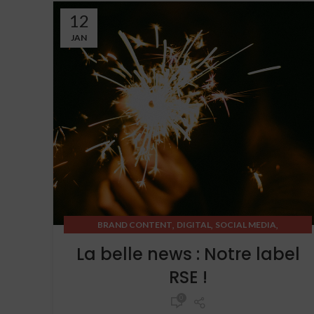
12
JAN
,
,
,
BRAND CONTENT
DIGITAL
SOCIAL MEDIA
STRATEGIC THINKING
La belle news : Notre label
RSE !
0