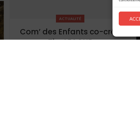
ACC
ACTUALITÉ
Com’ des Enfants co-crée
The LEAGUE
0
Marketing familial à l'international Transféré à
l’univers professionnel, ce sentiment de « collectif »
peut représenter une belle opportunité pour les
entreprises et les marques. Cette perspective...
CONTINUER LA LECTURE
29
AVR