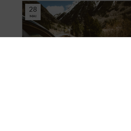
28
MAI
NON CLASSÉ
L’APRÈS CONFINEMENT
0
UN MONDE EN RECONSTRUCTION, UNE AGILITÉ
NÉCESSAIRE DES MARQUES ! La crise sanitaire du
Covid-19 va engendrer de nombreux changement...