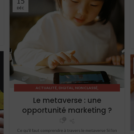
15
DÉC
,
,
,
ACTUALITÉ
DIGITAL
NON CLASSÉ
STRATEGIC THINKING
Le metaverse : une
opportunité marketing ?
0
Ce qu’il faut comprendre à travers le metaverse Si l’on