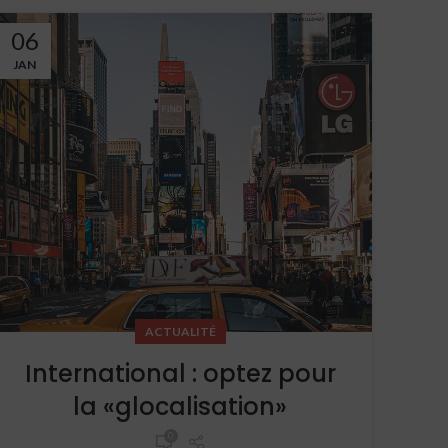
06
JAN
ACTUALITÉ
International : optez pour
la «glocalisation»
0