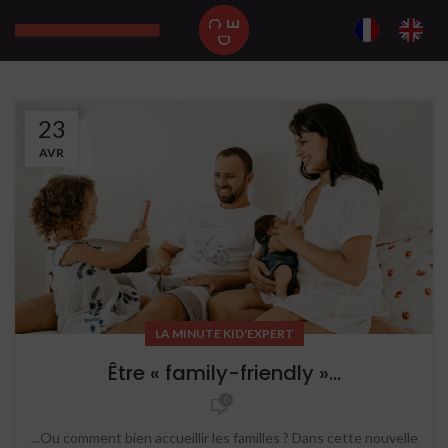
23
AVR
LA MINUTE KID'EXPERT
Être « family-friendly »…
0
...Ou comment bien accueillir les familles ? Dans cette nouvelle