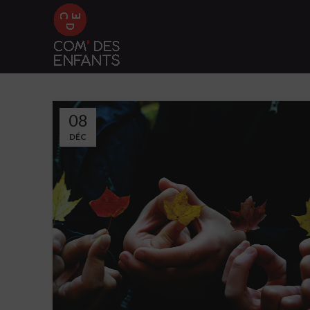
08
DÉC