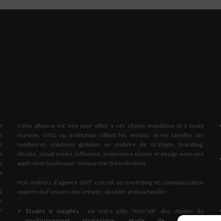
t
Cette alliance est née pour offrir à ces clients mondiaux et à toute
t
marque, ONG ou institution ciblant les enfants et les familles les
s
meilleures solutions globales en matière de stratégie, branding,
e
études, social media, influence, expérience clients et design avec une
s
application locale pour chaque marché individuel.
e
:
Nos métiers d’agence 360° conseil en marketing et communication
&
experte de l’univers des enfants, des kids et de la famille :
s
on
Etudes & Insights
: via notre pôle "Kids'lab", des études de
positionnement stratégique, étude de notoriété