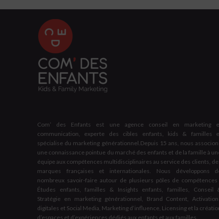
Com’ des Enfants est une agence conseil en marketing e
communication, experte des cibles enfants, kids & familles e
spécialise du marketing générationnel.Depuis 15 ans, nous associon
une connaissance pointue du marché des enfants et de la famille à un
équipe aux compétences multidisciplinaires au service des clients, de
marques françaises et internationales. Nous développons d
nombreux savoir-faire autour de plusieurs pôles de compétences 
Études enfants, familles & Insights enfants, familles, Conseil 
Stratégie en marketing générationnel, Brand Content, Activation
digitales et Social Media, Marketing d’influence, Licensing et la créati
d’espaces et d’expériences dédiés aux enfants et aux familles.