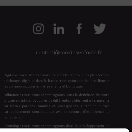
contact@comdesenfants.fr
Digital & Social Medi
a : nous utilisons l’ensemble des plateformes
d’échanges digitales dans le but de créer et/ou d’enrichir les liens et
les communications entre les clients et la marque.
Influence
: Nous vous accompagnons dans la définition de votre
stratégie d’influence auprès de différentes cibles :
enfants, parents
ou futurs parents, familles et enseignants
, autant de publics
particulièrement sensibles aux avis et retours d’expérience de
leurs pairs.
Licensing
: Nous vous accompagnons dans le développement de
la
visibilité d’une licence
lors de son lancement (arrivée en TV ou