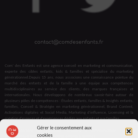
contact@comdesenfants.fr
Com’ des Enfants est une agence conseil en marketing et communication,
experte des cibles enfants, kids & familles et spécialise du marketing
générationnel.Depuis 15 ans, nous associons une connaissance pointue du
marché des enfants et de la famille à une équipe aux compétences
multidisciplinaires au service des clients, des marques françaises et
internationales. Nous développons de nombreux savoir-faire autour de
plusieurs pôles de compétences : Études enfants, familles & Insights enfants,
familles, Conseil & Stratégie en marketing générationnel, Brand Content,
Activations digitales et Social Media, Marketing d’influence, Licensing et la
création d’espaces et d’expériences dédiés aux enfants et aux familles.
Gérer le consentement aux
Nous apportons des solutions marketing & communication à toute
cookies
problématique en lien avec les cibles enfants & familles,