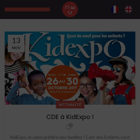
13
NOV
ACTUALITÉ
CDE à KidExpo !
0
KidExpo, le salon préféré des familles ! Com' des Enfants s'est