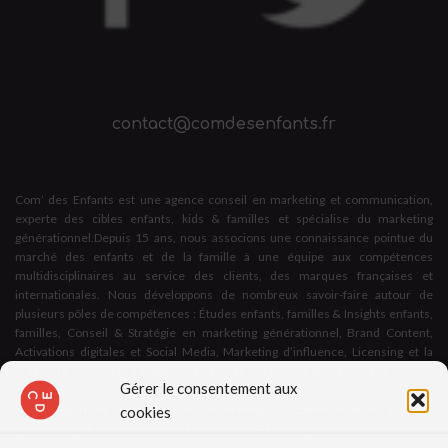
contact@comdesenfants.fr
Com’ des Enfants est une agence conseil en marketing et communication,
experte des cibles enfants, kids & familles et spécialise du marketing
générationnel.Depuis 15 ans, nous associons une connaissance pointue du
marché des enfants et de la famille à une équipe aux compétences
multidisciplinaires au service des clients, des marques françaises et
internationales. Nous développons de nombreux savoir-faire autour de
plusieurs pôles de compétences : Études enfants, familles & Insights enfants,
familles, Conseil & Stratégie en marketing générationnel, Brand Content,
Activations digitales et Social Media, Marketing d’influence, Licensing et la
création d’espaces et d’expériences dédiés aux enfants et aux familles.
Gérer le consentement aux
Nous apportons des solutions marketing & communication à toute
cookies
problématique en lien avec les cibles enfants & familles,