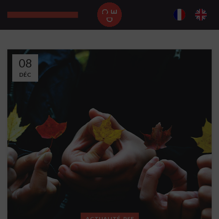
08
DÉC
,
ACTUALITÉ
RSE