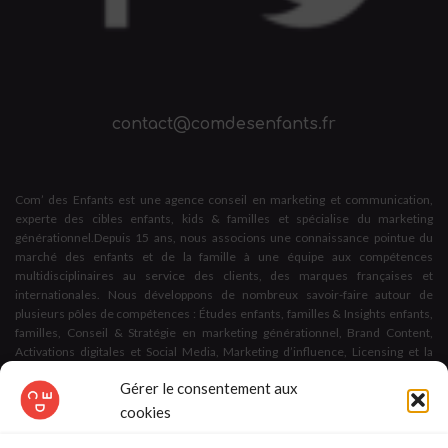
contact@comdesenfants.fr
Com’ des Enfants est une agence conseil en marketing et communication,
experte des cibles enfants, kids & familles et spécialise du marketing
générationnel.Depuis 15 ans, nous associons une connaissance pointue du
marché des enfants et de la famille à une équipe aux compétences
multidisciplinaires au service des clients, des marques françaises et
internationales. Nous développons de nombreux savoir-faire autour de
plusieurs pôles de compétences : Études enfants, familles & Insights enfants,
familles, Conseil & Stratégie en marketing générationnel, Brand Content,
Activations digitales et Social Media, Marketing d’influence, Licensing et la
création d’espaces et d’expériences dédiés aux enfants et aux familles.
Gérer le consentement aux
Nous apportons des solutions marketing & communication à toute
cookies
problématique en lien avec les cibles enfants & familles,