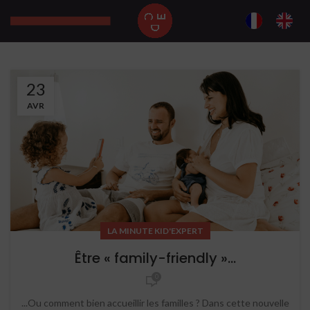
23
AVR
LA MINUTE KID'EXPERT
Être « family-friendly »…
0
...Ou comment bien accueillir les familles ? Dans cette nouvelle