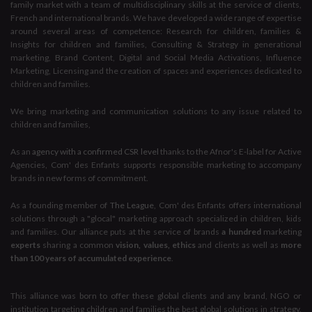
family market with a team of multidisciplinary skills at the service of clients,
French and international brands. We have developed a wide range of expertise
around several areas of competence: Research for children, families &
Insights for children and families, Consulting & Strategy in generational
marketing, Brand Content, Digital and Social Media Activations, Influence
Marketing, Licensing and the creation of spaces and experiences dedicated to
children and families.
We bring marketing and communication solutions to any issue related to
children and families,
As an
agency with a confirmed CSR level
thanks to the Afnor's E-label for Active
Agencies, Com' des Enfants supports responsible marketing to accompany
brands in new forms of commitment.
As a founding member of
The League
, Com' des Enfants offers international
solutions through a "glocal" marketing approach specialized in children, kids
and families. Our alliance puts at the service of brands
a hundred
marketing
experts
sharing a common
vision, values, ethics
and clients as well as
more
than 100 years of accumulated experience
.
This alliance was born to offer these global clients and any brand, NGO or
institution targeting children and families the best global solutions in strategy,