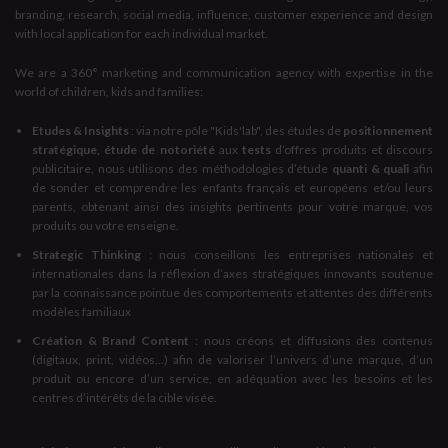
branding, research, social media, influence, customer experience and design
with local application for each individual market.
We are a 360° marketing and communication agency with expertise in the
world of children, kids and families:
Etudes & Insights
: via notre pôle "Kids'lab", des études de
positionnement
stratégique, étude de notoriété
aux
tests
d’offres produits et discours
publicitaire, nous utilisons des méthodologies d’étude
quanti & quali
afin
de sonder et comprendre les enfants français et européens et/ou leurs
parents, obtenant ainsi des insights pertinents pour votre marque, vos
produits ou votre enseigne.
Strategic Thinking
: nous conseillons les entreprises nationales et
internationales dans la réflexion d’axes stratégiques innovants soutenue
par la connaissance pointue des comportements et attentes des différents
modèles familiaux
Création & Brand Content
: nous créons et diffusions des contenus
(digitaux, print, vidéos...) afin de valoriser l’univers d’une marque, d’un
produit ou encore d’un service, en adéquation avec les besoins et les
centres d’intérêts de la cible visée.