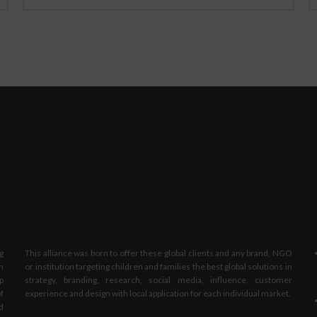
g
This alliance was born to offer these global clients and any brand, NGO
n
or institution targeting children and families the best global solutions in
p
strategy, branding, research, social media, influence, customer
f
experience and design with local application for each individual market.
d