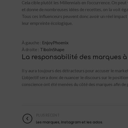
Cela cible plutôt les Millennials en l’occurrence. On pe
et donne de nombreuses idées de recettes, on la voit ég
Tous ces influenceurs peuvent donc avoir un réel impact
leur empreinte écologique.
À gauche :
EnjoyPhoenix
À droite :
TiboInShape
La responsabilité des marques à
Il y aura toujours des détracteurs pour accuser le marketi
L’objectif sera donc de nuancer le discours sur le posit
conscience ont été menées du côté des marques afin de p
PLUS RÉCENT
Les marques, Instagram et les ados.