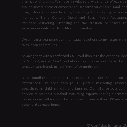
international brands. We have developed a wide range of expertis
around several areas of competence: Research for children, families 
Insights for children and families, Consulting & Strategy in generation
marketing, Brand Content, Digital and Social Media Activations
Influence Marketing, Licensing and the creation of spaces an
experiences dedicated to children and families.
We bring marketing and communication solutions to any issue relate
to children and families,
As an
agency with a confirmed CSR level
thanks to the Afnor's E-labe
for Active Agencies, Com' des Enfants supports responsible marketin
to accompany brands in new forms of commitment.
As a founding member of
The League
, Com' des Enfants offer
international solutions through a "glocal" marketing approac
specialized in children, kids and families. Our alliance puts at th
service of brands
a hundred
marketing
experts
sharing a commo
vision, values, ethics
and clients as well as
more than 100 years o
accumulated experience
.
© Com' des Enfants 2