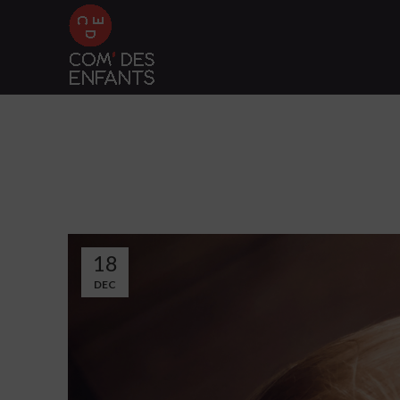
18
DEC