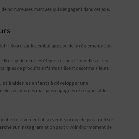
cas de nombreuses marques qui s’engagent dans cet axe.
urs
 Nutri-Score sur les emballages ou de la réglementation
ire rapidement les étiquettes nutritionnelles et les
marques de produits enfants utilisent désormais leurs
u et à aider les enfants à développer une
 de plus en plus des marques engagées et responsables.
on peut effectivement observer beaucoup de junk food sur
cherché sur Instagram
et on peut y voir énormément de