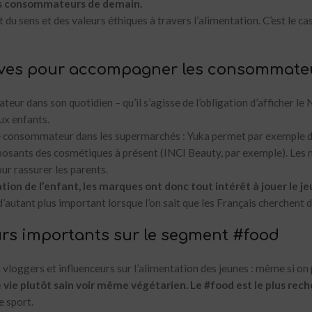
 les consommateurs de demain.
du sens et des valeurs éthiques à travers l’alimentation. C’est le 
atives pour accompagner les consommate
ur dans son quotidien – qu’il s’agisse de l’obligation d’afficher le
ux enfants.
 consommateur dans les supermarchés : Yuka permet par exemple de l
mposants des cosmétiques à présent (INCI Beauty, par exemple). Les 
r rassurer les parents.
ion de l’enfant, les marques ont donc tout intérêt à jouer le je
d’autant plus important lorsque l’on sait que les Français cherchent
urs importants sur le segment #food
s vloggers et influenceurs sur l’alimentation des jeunes : même si 
de vie plutôt sain voir même végétarien. Le #food est le plus re
e sport.