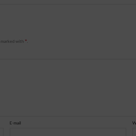
*
e marked with
.
E-mail
W