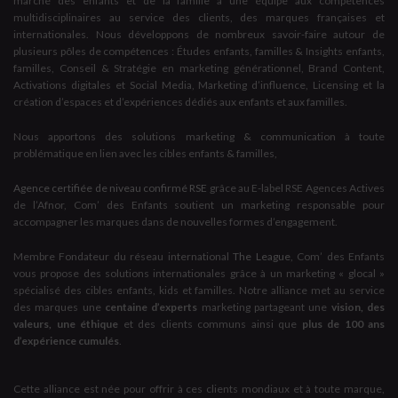
marché des enfants et de la famille à une équipe aux compétences
multidisciplinaires au service des clients, des marques françaises et
internationales. Nous développons de nombreux savoir-faire autour de
plusieurs pôles de compétences : Études enfants, familles & Insights enfants,
familles, Conseil & Stratégie en marketing générationnel, Brand Content,
Activations digitales et Social Media, Marketing d’influence, Licensing et la
création d’espaces et d’expériences dédiés aux enfants et aux familles.
Nous apportons des solutions marketing & communication à toute
problématique en lien avec les cibles enfants & familles,
Agence certifiée de niveau confirmé RSE
grâce au E-label RSE Agences Actives
de l’Afnor, Com’ des Enfants soutient un marketing responsable pour
accompagner les marques dans de nouvelles formes d’engagement.
Membre Fondateur du réseau international
The League
, Com’ des Enfants
vous propose des solutions internationales grâce à un marketing « glocal »
spécialisé des cibles enfants, kids et familles. Notre alliance met au service
des marques une
centaine d’experts
marketing partageant une
vision, des
valeurs, une éthique
et des clients communs ainsi que
plus de 100 ans
d’expérience cumulés
.
Cette alliance est née pour offrir à ces clients mondiaux et à toute marque,