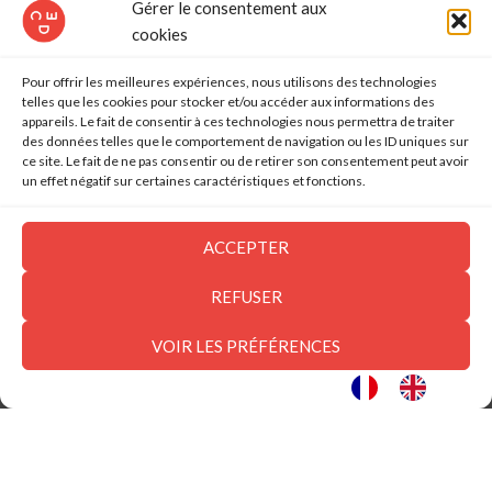
Gérer le consentement aux
Depuis la naissance des réseaux sociaux dans les années
cookies
2000, nous avons pu observer beaucoup de changements. Les
codes se modifient p...
Pour offrir les meilleures expériences, nous utilisons des technologies
telles que les cookies pour stocker et/ou accéder aux informations des
CONTINUER LA LECTURE
appareils. Le fait de consentir à ces technologies nous permettra de traiter
des données telles que le comportement de navigation ou les ID uniques sur
ce site. Le fait de ne pas consentir ou de retirer son consentement peut avoir
un effet négatif sur certaines caractéristiques et fonctions.
21
AOÛT
ACCEPTER
REFUSER
VOIR LES PRÉFÉRENCES
,
,
,
,
BRAND CONTENT
DIGITAL
SOCIAL MEDIA
SOCIÉTÉ
STRATEGIC THINKING