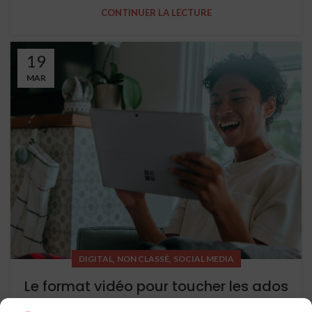
CONTINUER LA LECTURE
19
MAR
,
,
DIGITAL
NON CLASSÉ
SOCIAL MEDIA
Le format vidéo pour toucher les ados
0