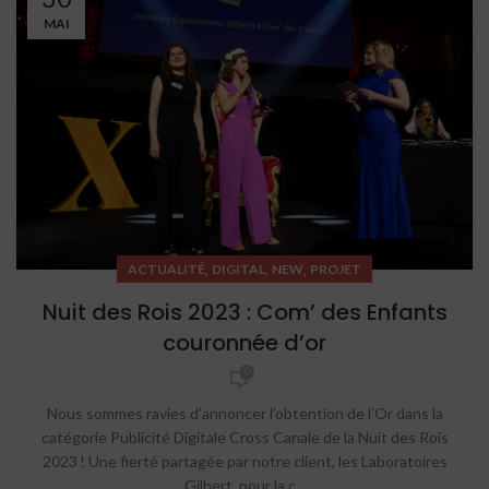
MAI
,
,
,
ACTUALITÉ
DIGITAL
NEW
PROJET
Nuit des Rois 2023 : Com’ des Enfants
couronnée d’or
0
Nous sommes ravies d’annoncer l’obtention de l’Or dans la
catégorie Publicité Digitale Cross Canale de la Nuit des Rois
2023 ! Une fierté partagée par notre client, les Laboratoires
Gilbert, pour la c...