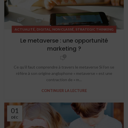
,
,
,
ACTUALITÉ
DIGITAL
NON CLASSÉ
STRATEGIC THINKING
Le metaverse : une opportunité
marketing ?
0
Ce qu’il faut comprendre à travers le metaverse Si l’on se
réfère à son origine anglophone « metaverse » est une
contraction de « m...
CONTINUER LA LECTURE
01
DÉC