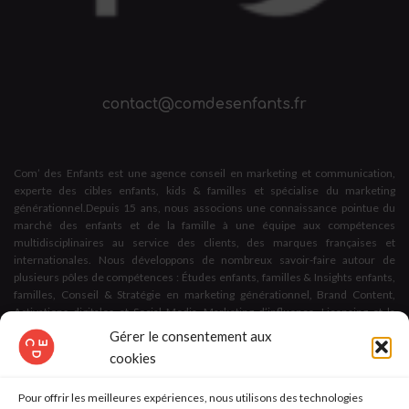
contact@comdesenfants.fr
Com’ des Enfants est une agence conseil en marketing et communication,
experte des cibles enfants, kids & familles et spécialise du marketing
générationnel.Depuis 15 ans, nous associons une connaissance pointue du
marché des enfants et de la famille à une équipe aux compétences
multidisciplinaires au service des clients, des marques françaises et
internationales. Nous développons de nombreux savoir-faire autour de
plusieurs pôles de compétences : Études enfants, familles & Insights enfants,
familles, Conseil & Stratégie en marketing générationnel, Brand Content,
Activations digitales et Social Media, Marketing d’influence, Licensing et la
création d’espaces et d’expériences dédiés aux enfants et aux familles.
Gérer le consentement aux
cookies
Nous apportons des solutions marketing & communication à toute
problématique en lien avec les cibles enfants & familles,
Pour offrir les meilleures expériences, nous utilisons des technologies