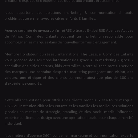
création d’espaces et d’expériences dédiés aux enfants et aux familles.
Nous apportons des solutions marketing & communication à toute
problématique en lien avec les cibles enfants & familles,
Agence certifiée de niveau confirmé RSE
grâce au E-label RSE Agences Actives
de l’Afnor, Com’ des Enfants soutient un marketing responsable pour
accompagner les marques dans de nouvelles formes d’engagement.
Membre Fondateur du réseau international
The League
, Com’ des Enfants
vous propose des solutions internationales grâce à un marketing « glocal »
spécialisé des cibles enfants, kids et familles. Notre alliance met au service
des marques une
centaine d’experts
marketing partageant une
vision, des
valeurs, une éthique
et des clients communs ainsi que
plus de 100 ans
d’expérience cumulés
.
Cette alliance est née pour offrir à ces clients mondiaux et à toute marque,
ONG ou institution ciblant les enfants et les familles les meilleures solutions
globales en matière de stratégie, branding, études, social media, influence,
expérience clients et design avec une application locale pour chaque marché
individuel.
Nos métiers d’agence 360° conseil en marketing et communication experte