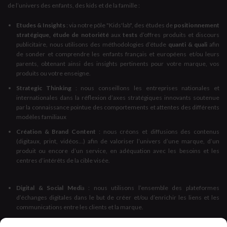
de l’univers des enfants, des kids et de la famille :
Etudes & Insights
: via notre pôle "Kids'lab", des études de
positionnement
stratégique, étude de notoriété
aux
tests
d’offres produits et discours
publicitaire, nous utilisons des méthodologies d’étude
quanti & quali
afin
de sonder et comprendre les enfants français et européens et/ou leurs
parents, obtenant ainsi des insights pertinents pour votre marque, vos
produits ou votre enseigne.
Strategic Thinking
: nous conseillons les entreprises nationales et
internationales dans la réflexion d’axes stratégiques innovants soutenue
par la connaissance pointue des comportements et attentes des différents
modèles familiaux
Création & Brand Content
: nous créons et diffusions des contenus
(digitaux, print, vidéos...) afin de valoriser l’univers d’une marque, d’un
produit ou encore d’un service, en adéquation avec les besoins et les
centres d’intérêts de la cible visée.
Digital & Social Medi
a : nous utilisons l’ensemble des plateformes
d’échanges digitales dans le but de créer et/ou d’enrichir les liens et les
communications entre les clients et la marque.
Influence
: Nous vous accompagnons dans la définition de votre stratégie