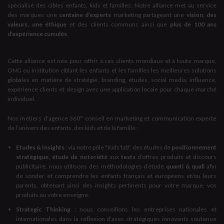
spécialisé des cibles enfants, kids et familles. Notre alliance met au service
des marques une
centaine d’experts
marketing partageant une
vision, des
valeurs, une éthique
et des clients communs ainsi que
plus de 100 ans
d’expérience cumulés
.
Cette alliance est née pour offrir à ces clients mondiaux et à toute marque,
ONG ou institution ciblant les enfants et les familles les meilleures solutions
globales en matière de stratégie, branding, études, social media, influence,
expérience clients et design avec une application locale pour chaque marché
individuel.
Nos métiers d’agence 360° conseil en marketing et communication experte
de l’univers des enfants, des kids et de la famille :
Etudes & Insights
: via notre pôle "Kids'lab", des études de
positionnement
stratégique, étude de notoriété
aux
tests
d’offres produits et discours
publicitaire, nous utilisons des méthodologies d’étude
quanti & quali
afin
de sonder et comprendre les enfants français et européens et/ou leurs
parents, obtenant ainsi des insights pertinents pour votre marque, vos
produits ou votre enseigne.
Strategic Thinking
: nous conseillons les entreprises nationales et
internationales dans la réflexion d’axes stratégiques innovants soutenue