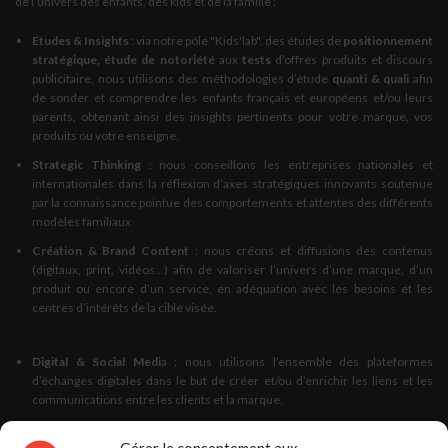
de l’univers des enfants, des kids et de la famille :
Etudes & Insights
: via notre pôle "Kids'lab", des études de
positionnement
stratégique, étude de notoriété
aux
tests
d’offres produits et discours
publicitaire, nous utilisons des méthodologies d’étude
quanti & quali
afin
de sonder et comprendre les enfants français et européens et/ou leurs
parents, obtenant ainsi des insights pertinents pour votre marque, vos
produits ou votre enseigne.
Strategic Thinking
: nous conseillons les entreprises nationales et
internationales dans la réflexion d’axes stratégiques innovants soutenue
par la connaissance pointue des comportements et attentes des différents
modèles familiaux
Création & Brand Content
: nous créons et diffusions des contenus
(digitaux, print, vidéos...) afin de valoriser l’univers d’une marque, d’un
produit ou encore d’un service, en adéquation avec les besoins et les
centres d’intérêts de la cible visée.
Digital & Social Medi
a : nous utilisons l’ensemble des plateformes
d’échanges digitales dans le but de créer et/ou d’enrichir les liens et les
communications entre les clients et la marque.
Influence
: Nous vous accompagnons dans la définition de votre stratégie
d’influence auprès de différentes cibles :
enfants, parents ou futurs