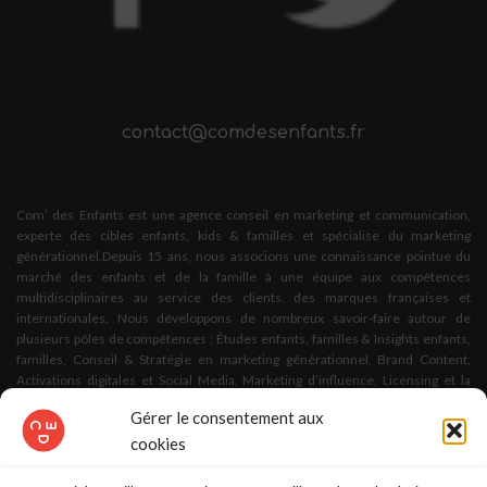
contact@comdesenfants.fr
Com’ des Enfants est une agence conseil en marketing et communication,
experte des cibles enfants, kids & familles et spécialise du marketing
générationnel.Depuis 15 ans, nous associons une connaissance pointue du
marché des enfants et de la famille à une équipe aux compétences
multidisciplinaires au service des clients, des marques françaises et
internationales. Nous développons de nombreux savoir-faire autour de
plusieurs pôles de compétences : Études enfants, familles & Insights enfants,
familles, Conseil & Stratégie en marketing générationnel, Brand Content,
Activations digitales et Social Media, Marketing d’influence, Licensing et la
création d’espaces et d’expériences dédiés aux enfants et aux familles.
Gérer le consentement aux
cookies
Nous apportons des solutions marketing & communication à toute
problématique en lien avec les cibles enfants & familles,