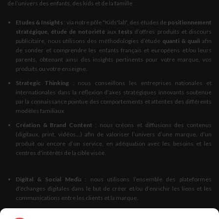
de l’univers des enfants, des kids et de la famille :
Etudes & Insights
: via notre pôle "Kids'lab", des études de
positionnement
stratégique, étude de notoriété
aux
tests
d’offres produits et discours
publicitaire, nous utilisons des méthodologies d’étude
quanti & quali
afin
de sonder et comprendre les enfants français et européens et/ou leurs
parents, obtenant ainsi des insights pertinents pour votre marque, vos
produits ou votre enseigne.
Strategic Thinking
: nous conseillons les entreprises nationales et
internationales dans la réflexion d’axes stratégiques innovants soutenue
par la connaissance pointue des comportements et attentes des différents
modèles familiaux
Création & Brand Content
: nous créons et diffusions des contenus
(digitaux, print, vidéos...) afin de valoriser l’univers d’une marque, d’un
produit ou encore d’un service, en adéquation avec les besoins et les
centres d’intérêts de la cible visée.
Digital & Social Medi
a : nous utilisons l’ensemble des plateformes
d’échanges digitales dans le but de créer et/ou d’enrichir les liens et les
communications entre les clients et la marque.
Influence
: Nous vous accompagnons dans la définition de votre stratégie