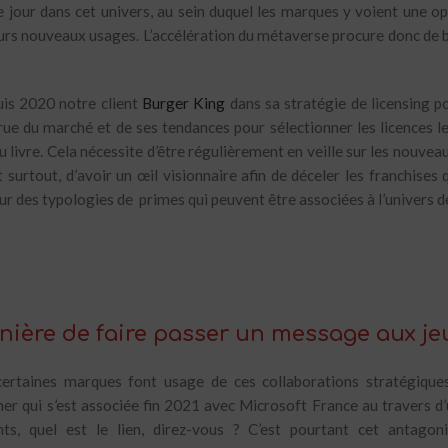
 jour dans cet univers, au sein duquel les marques y voient une o
eurs nouveaux usages. L’accélération du métaverse procure donc de be
is 2020 notre client
Burger King
dans sa stratégie de licensing p
crue du marché et de ses tendances pour sélectionner les licences 
 livre. Cela nécessite d’être régulièrement en veille sur les nouvea
t surtout, d’avoir un œil visionnaire afin de déceler les franchises
r des typologies de primes qui peuvent être associées à l’univers d
anière de faire passer un message aux j
rtaines marques font usage de ces collaborations stratégiques 
cher qui s’est associée fin 2021 avec Microsoft France au travers
ts, quel est le lien, direz-vous ? C’est pourtant cet antagoni