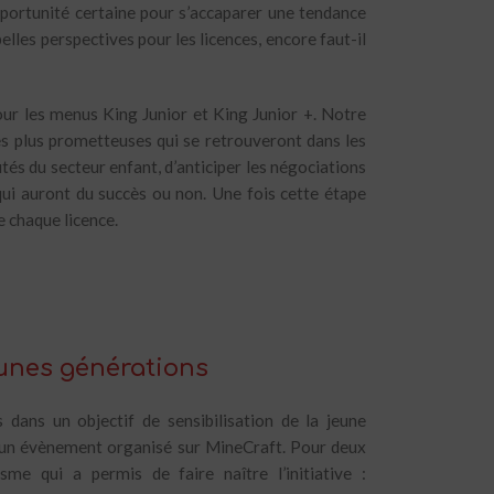
pportunité certaine pour s’accaparer une tendance
lles perspectives pour les licences, encore faut-il
our les menus King Junior et King Junior +. Notre
les plus prometteuses qui se retrouveront dans les
utés du secteur enfant, d’anticiper les négociations
 qui auront du succès ou non. Une fois cette étape
e chaque licence.
eunes générations
dans un objectif de sensibilisation de la jeune
 d’un évènement organisé sur MineCraft. Pour deux
sme qui a permis de faire naître l’initiative :