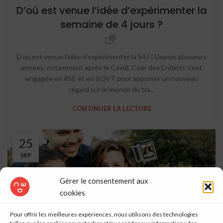
D’où est venue l’idée d’expérimenter la
semaine de 4 jours ?
0
D’où est venue l’idée d’expérimenter la S4J ? Depuis plusieurs
années, notamment après le Covid, Com’ des Enfants s’est
engagée en RSE et en SQVT pour apporter un nouveau
regard sur le monde du tra...
CONTINUER LA LECTURE
25
SEP
Gérer le consentement aux
cookies
Pour offrir les meilleures expériences, nous utilisons des technologies