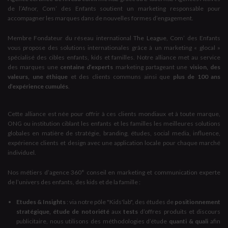
de l’Afnor, Com’ des Enfants soutient un marketing responsable pour
accompagner les marques dans de nouvelles formes d’engagement.
Membre Fondateur du réseau international
The League
, Com’ des Enfants
vous propose des solutions internationales grâce à un marketing « glocal »
spécialisé des cibles enfants, kids et familles. Notre alliance met au service
des marques une
centaine d’experts
marketing partageant une
vision, des
valeurs, une éthique
et des clients communs ainsi que
plus de 100 ans
d’expérience cumulés
.
Cette alliance est née pour offrir à ces clients mondiaux et à toute marque,
ONG ou institution ciblant les enfants et les familles les meilleures solutions
globales en matière de stratégie, branding, études, social media, influence,
expérience clients et design avec une application locale pour chaque marché
individuel.
Nos métiers d’agence 360° conseil en marketing et communication experte
de l’univers des enfants, des kids et de la famille :
Etudes & Insights
: via notre pôle "Kids'lab", des études de
positionnement
stratégique, étude de notoriété
aux
tests
d’offres produits et discours
publicitaire, nous utilisons des méthodologies d’étude
quanti & quali
afin