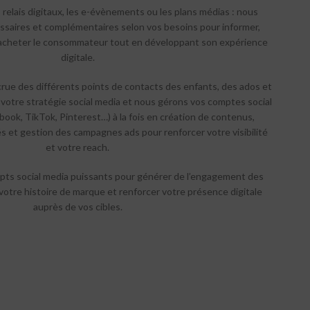
es relais digitaux, les e-évènements ou les plans médias : nous
essaires et complémentaires selon vos besoins pour informer,
ire acheter le consommateur tout en développant son expérience
digitale.
ue des différents points de contacts des enfants, des ados et
 votre stratégie social media et nous gérons vos comptes social
ook, TikTok, Pinterest…) à la fois en création de contenus,
et gestion des campagnes ads pour renforcer votre visibilité
et votre reach.
pts social media puissants pour générer de l’engagement des
tre histoire de marque et renforcer votre présence digitale
auprès de vos cibles.