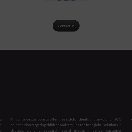
Contact us
g
This alliance was born to offer these global clients and any brand, NGO
n
or institution targeting children and families the best global solutions in
p
strategy, branding, research, social media, influence, customer