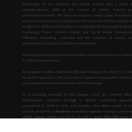
knowledge of the children and family market with a team o
multidisciplinary skills at the service of clients, French an
international brands. We have developed a wide range of expertis
around several areas of competence: Research for children, families 
Insights for children and families, Consulting & Strategy in generation
marketing, Brand Content, Digital and Social Media Activations
Influence Marketing, Licensing and the creation of spaces an
experiences dedicated to children and families.
We bring marketing and communication solutions to any issue relate
to children and families,
As an
agency with a confirmed CSR level
thanks to the Afnor's E-labe
for Active Agencies, Com' des Enfants supports responsible marketin
to accompany brands in new forms of commitment.
As a founding member of
The League
, Com' des Enfants offer
international solutions through a "glocal" marketing approac
specialized in children, kids and families. Our alliance puts at th
service of brands
a hundred
marketing
experts
sharing a commo
vision, values, ethics
and clients as well as
more than 100 years o
accumulated experience
.