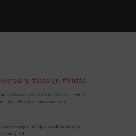
iversaire #Design #Vidéo
rance à l’occasion des
30 ans de cette
licence
ans dans différents pays du monde.
ion et nostalgie, puisque les
Millennials
, ou
ce étant petits.