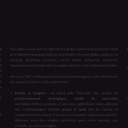
g
This alliance was born to offer these global clients and any brand, NGO
n
or institution targeting children and families the best global solutions in
p
strategy, branding, research, social media, influence, customer
f
experience and design with local application for each individual market.
d
e
We are a 360° marketing and communication agency with expertise in
&
the world of children, kids and families:
al
,
Etudes & Insights
: via notre pôle "Kids'lab", des études de
d
positionnement stratégique, étude de notoriété
aux
tests
d’offres produits et discours publicitaire, nous utilisons
des méthodologies d’étude
quanti & quali
afin de sonder et
d
comprendre les enfants français et européens et/ou leurs parents,
obtenant ainsi des insights pertinents pour votre marque, vos
produits ou votre enseigne.