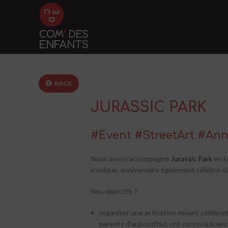
BACK
JURASSIC PARK
#Event #StreetArt #Ann
Nous avons accompagné
Jurassic Park
en F
iconique, anniversaire également célébré d
Nos objectifs ?
organiser une activation mixant célébrat
parents d’aujourd’hui, ont connu la licen