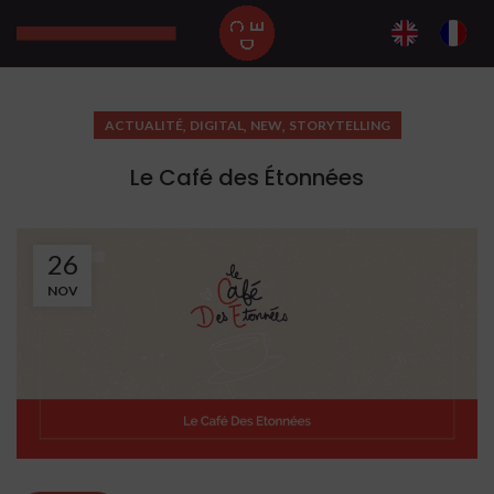
,
,
,
ACTUALITÉ
DIGITAL
NEW
STORYTELLING
Le Café des Étonnées
26
NOV