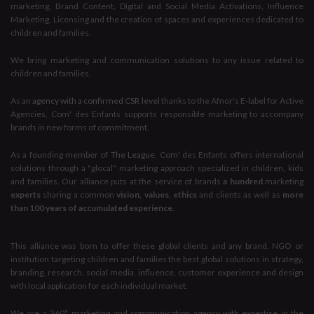
marketing, Brand Content, Digital and Social Media Activations, Influence
Marketing, Licensing and the creation of spaces and experiences dedicated to
children and families.
We bring marketing and communication solutions to any issue related to
children and families,
As an
agency with a confirmed CSR level
thanks to the Afnor's E-label for Active
Agencies, Com' des Enfants supports responsible marketing to accompany
brands in new forms of commitment.
As a founding member of
The League
, Com' des Enfants offers international
solutions through a "glocal" marketing approach specialized in children, kids
and families. Our alliance puts at the service of brands
a hundred
marketing
experts
sharing a common
vision, values, ethics
and clients as well as
more
than 100 years of accumulated experience
.
This alliance was born to offer these global clients and any brand, NGO or
institution targeting children and families the best global solutions in strategy,
branding, research, social media, influence, customer experience and design
with local application for each individual market.
We are a 360° marketing and communication agency with expertise in the