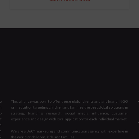
g
This alliance was born to offer these global clients and any brand, NGO
n
or institution targeting children and families the best global solutions in
p
strategy, branding, research, social media, influence, customer
f
experience and design with local application for each individual market.
d
e
We are a 360° marketing and communication agency with expertise in
&
the world of children, kids and families: