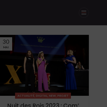
30
MAI
,
,
,
ACTUALITÉ
DIGITAL
NEW
PROJET
Nuit des Rois 2023 : Com’