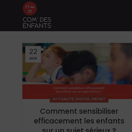
22
AVR
,
,
ACTUALITÉ
DIGITAL
PROJET
Comment sensibiliser
efficacement les enfants
sur un sujet sérieux ?