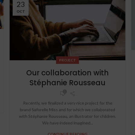
23
OCT
PROJECT
Our collaboration with
Stéphanie Rousseau
0
Recently, we finalized a very nice project for the
brand Saforelle Miss and for which we collaborated
with Stéphanie Rousseau, an illustrator for children.
We have indeed imagined...
CONTINUE READING