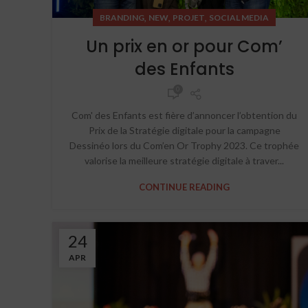
,
,
,
BRANDING
NEW
PROJET
SOCIAL MEDIA
Un prix en or pour Com’
des Enfants
0
Com' des Enfants est fière d’annoncer l’obtention du
Prix de la Stratégie digitale pour la campagne
Dessinéo lors du Com’en Or Trophy 2023. Ce trophée
valorise la meilleure stratégie digitale à traver...
CONTINUE READING
24
APR