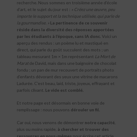
recherche. Nous sommes en troisième année d’école
d’art, et le sujet du jour est :
« Créez une œuvre, peu
importe le support et la technique utilisée, qui parle de
la gourmandise. »
La pertinence de ce souvenir
réside dans la diversité des réponses apportées
par les étudiants à l’époque, sans IA donc
. Voici un
aperçu des rendus : un poème lu et mastiqué en
direct, qui parle du goût succulent des mots ; un
tableau mesurant 1m × 1m représentant
La Mort de
Marat
de David, mais dans une baignoire de chocolat
fondu ; un pan de mur recouvert de portraits photo
d’enfants dévorant des yeux une vitrine de macarons
Ladurée. C’est beau, laid, triste, joyeux, effrayant et
parfois clivant.
Le vide est comblé.
Et notre page est désormais en bonne voie de
remplissage : nous pouvons
dérouler un fil.
Car oui, nous venons de démontrer
notre capacité
,
plus ou moins rapide,
à chercher et trouver des
ressources en nous-mêmes
pour écrire cet article.