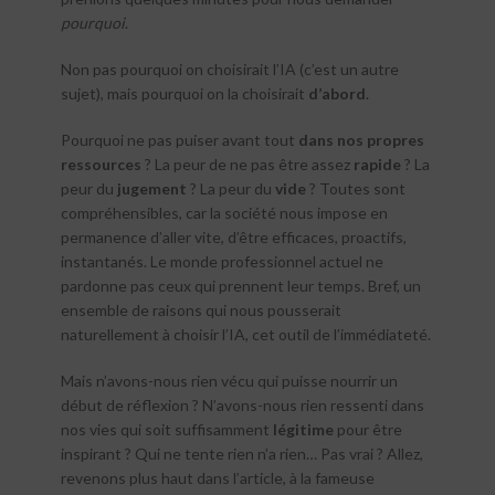
pourquoi
.
Non pas pourquoi on choisirait l’IA (c’est un autre
sujet), mais pourquoi on la choisirait
d’abord
.
Pourquoi ne pas puiser avant tout
dans nos propres
ressources
? La peur de ne pas être assez
rapide
? La
peur du
jugement
? La peur du
vide
? Toutes sont
compréhensibles, car la société nous impose en
permanence d’aller vite, d’être efficaces, proactifs,
instantanés. Le monde professionnel actuel ne
pardonne pas ceux qui prennent leur temps. Bref, un
ensemble de raisons qui nous pousserait
naturellement à choisir l’IA, cet outil de l’immédiateté.
Mais n’avons-nous rien vécu qui puisse nourrir un
début de réflexion ? N’avons-nous rien ressenti dans
nos vies qui soit suffisamment
légitime
pour être
inspirant ? Qui ne tente rien n’a rien… Pas vrai ? Allez,
revenons plus haut dans l’article, à la fameuse