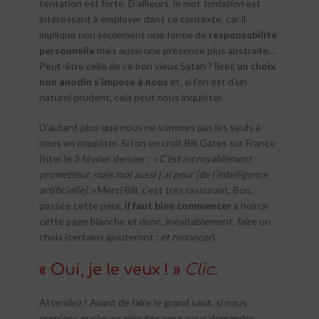
tentation est forte. D’ailleurs, le mot
tentation
est
intéressant à employer dans ce contexte, car il
implique non seulement une forme de
responsabilité
personnelle
mais aussi une présence plus abstraite…
Peut-être celle de ce bon vieux Satan ? Bref,
un choix
non anodin s’impose à nous
et, si l’on est d’un
naturel prudent, cela peut nous inquiéter.
D’autant plus que nous ne sommes pas les seuls à
nous en inquiéter. Si l’on en croit Bill Gates sur France
Inter le 3 février dernier :
« C’est incroyablement
prometteur, mais moi aussi j’ai peur [de l’intelligence
artificielle]. »
Merci Bill, c’est très rassurant. Bon,
passée cette peur,
il faut bien commencer
à noircir
cette page blanche et donc, inévitablement, faire un
choix (certains ajouteront :
et renoncer
).
« Oui, je le veux ! »
Clic.
Attendez ! Avant de faire le grand saut, si nous
prenions quelques minutes pour nous demander