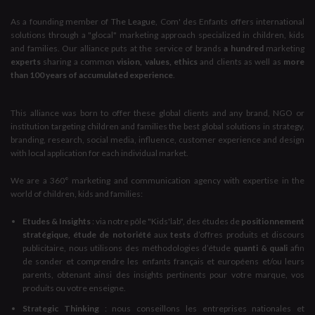
As a founding member of
The League
, Com' des Enfants offers international
solutions through a "glocal" marketing approach specialized in children, kids
and families. Our alliance puts at the service of brands
a hundred
marketing
experts
sharing a common
vision, values, ethics
and clients as well as
more
than 100 years of accumulated experience
.
This alliance was born to offer these global clients and any brand, NGO or
institution targeting children and families the best global solutions in strategy,
branding, research, social media, influence, customer experience and design
with local application for each individual market.
We are a 360° marketing and communication agency with expertise in the
world of children, kids and families:
Etudes & Insights
: via notre pôle "Kids'lab", des études de
positionnement
stratégique, étude de notoriété
aux
tests
d’offres produits et discours
publicitaire, nous utilisons des méthodologies d’étude
quanti & quali
afin
de sonder et comprendre les enfants français et européens et/ou leurs
parents, obtenant ainsi des insights pertinents pour votre marque, vos
produits ou votre enseigne.
Strategic Thinking
: nous conseillons les entreprises nationales et