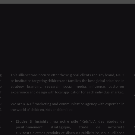
g
This alliance was born to offer these global clients and any brand, NGO
n
or institution targeting children and families the best global solutions in
p
strategy, branding, research, social media, influence, customer
f
experience and design with local application for each individual market.
d
e
We are a 360° marketing and communication agency with expertise in
&
the world of children, kids and families:
al
,
Etudes & Insights
: via notre pôle "Kids'lab", des études de
d
positionnement stratégique, étude de notoriété
aux
tests
d’offres produits et discours publicitaire, nous utilisons