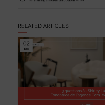
Is refusing children an option? - ITW
RELATED ARTICLES
02
JUIL
NEWS