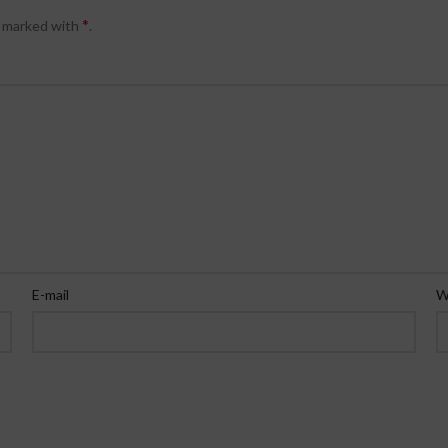
*
e marked with
.
E-mail
W