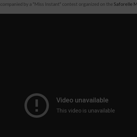
ccompanied by a "Miss Instant" contest organized on the
Saforelle 