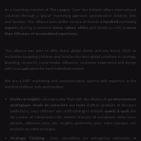
As a founding member of
The League
, Com' des Enfants offers international
solutions through a "glocal" marketing approach specialized in children, kids
and families. Our alliance puts at the service of brands
a hundred
marketing
experts
sharing a common
vision, values, ethics
and clients as well as
more
than 100 years of accumulated experience
.
This alliance was born to offer these global clients and any brand, NGO or
institution targeting children and families the best global solutions in strategy,
branding, research, social media, influence, customer experience and design
with local application for each individual market.
We are a 360° marketing and communication agency with expertise in the
world of children, kids and families:
Etudes & Insights
: via notre pôle "Kids'lab", des études de
positionnement
stratégique, étude de notoriété
aux
tests
d’offres produits et discours
publicitaire, nous utilisons des méthodologies d’étude
quanti & quali
afin
de sonder et comprendre les enfants français et européens et/ou leurs
parents, obtenant ainsi des insights pertinents pour votre marque, vos
produits ou votre enseigne.
Strategic Thinking
: nous conseillons les entreprises nationales et