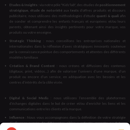
Etudes & Insights
: via notre pôle "Kids'lab", des études de
positionnement
stratégique, étude de notoriété
aux
tests
d’offres produits et discours
publicitaire, nous utilisons des méthodologies d’étude
quanti & quali
afin
de sonder et comprendre les enfants français et européens et/ou leurs
parents, obtenant ainsi des insights pertinents pour votre marque, vos
produits ou votre enseigne.
Strategic Thinking
: nous conseillons les entreprises nationales et
internationales dans la réflexion d’axes stratégiques innovants soutenue
par la connaissance pointue des comportements et attentes des différents
modèles familiaux
Création & Brand Content
: nous créons et diffusions des contenus
(digitaux, print, vidéos...) afin de valoriser l’univers d’une marque, d’un
produit ou encore d’un service, en adéquation avec les besoins et les
centres d’intérêts de la cible visée.
Digital & Social Medi
a : nous utilisons l’ensemble des plateformes
d’échanges digitales dans le but de créer et/ou d’enrichir les liens et les
communications entre les clients et la marque.
Influence
: Nous vous accompagnons dans la définition de votre stratégie
d’influence auprès de différentes cibles :
enfants, parents ou futurs
parents, familles et enseignants
, autant de publics particulièrement