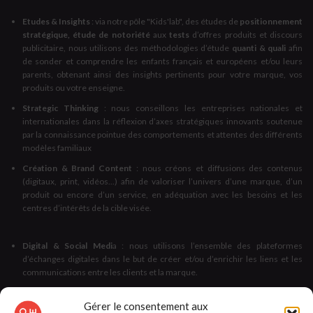
Etudes & Insights
: via notre pôle "Kids'lab", des études de
positionnement
stratégique, étude de notoriété
aux
tests
d’offres produits et discours
publicitaire, nous utilisons des méthodologies d’étude
quanti & quali
afin
de sonder et comprendre les enfants français et européens et/ou leurs
parents, obtenant ainsi des insights pertinents pour votre marque, vos
produits ou votre enseigne.
Strategic Thinking
: nous conseillons les entreprises nationales et
internationales dans la réflexion d’axes stratégiques innovants soutenue
par la connaissance pointue des comportements et attentes des différents
modèles familiaux
Création & Brand Content
: nous créons et diffusions des contenus
(digitaux, print, vidéos...) afin de valoriser l’univers d’une marque, d’un
produit ou encore d’un service, en adéquation avec les besoins et les
centres d’intérêts de la cible visée.
Digital & Social Medi
a : nous utilisons l’ensemble des plateformes
d’échanges digitales dans le but de créer et/ou d’enrichir les liens et les
communications entre les clients et la marque.
Influence
: Nous vous accompagnons dans la définition de votre stratégie
Gérer le consentement aux
d’influence auprès de différentes cibles :
enfants, parents ou futurs