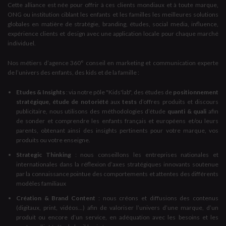
Cette alliance est née pour offrir à ces clients mondiaux et à toute marque,
ONG ou institution ciblant les enfants et les familles les meilleures solutions
globales en matière de stratégie, branding, études, social media, influence,
expérience clients et design avec une application locale pour chaque marché
individuel.
Nos métiers d’agence 360° conseil en marketing et communication experte
de l’univers des enfants, des kids et de la famille :
Etudes & Insights
: via notre pôle "Kids'lab", des études de
positionnement
stratégique, étude de notoriété
aux
tests
d’offres produits et discours
publicitaire, nous utilisons des méthodologies d’étude
quanti & quali
afin
de sonder et comprendre les enfants français et européens et/ou leurs
parents, obtenant ainsi des insights pertinents pour votre marque, vos
produits ou votre enseigne.
Strategic Thinking
: nous conseillons les entreprises nationales et
internationales dans la réflexion d’axes stratégiques innovants soutenue
par la connaissance pointue des comportements et attentes des différents
modèles familiaux
Création & Brand Content
: nous créons et diffusions des contenus
(digitaux, print, vidéos...) afin de valoriser l’univers d’une marque, d’un
produit ou encore d’un service, en adéquation avec les besoins et les