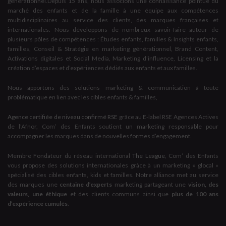
générationnel.Depuis 15 ans, nous associons une connaissance pointue du
marché des enfants et de la famille à une équipe aux compétences
multidisciplinaires au service des clients, des marques françaises et
internationales. Nous développons de nombreux savoir-faire autour de
plusieurs pôles de compétences : Études enfants, familles & Insights enfants,
familles, Conseil & Stratégie en marketing générationnel, Brand Content,
Activations digitales et Social Media, Marketing d’influence, Licensing et la
création d’espaces et d’expériences dédiés aux enfants et aux familles.
Nous apportons des solutions marketing & communication à toute
problématique en lien avec les cibles enfants & familles,
Agence certifiée de niveau confirmé RSE
grâce au E-label RSE Agences Actives
de l’Afnor, Com’ des Enfants soutient un marketing responsable pour
accompagner les marques dans de nouvelles formes d’engagement.
Membre Fondateur du réseau international
The League
, Com’ des Enfants
vous propose des solutions internationales grâce à un marketing « glocal »
spécialisé des cibles enfants, kids et familles. Notre alliance met au service
des marques une
centaine d’experts
marketing partageant une
vision, des
valeurs, une éthique
et des clients communs ainsi que
plus de 100 ans
d’expérience cumulés
.