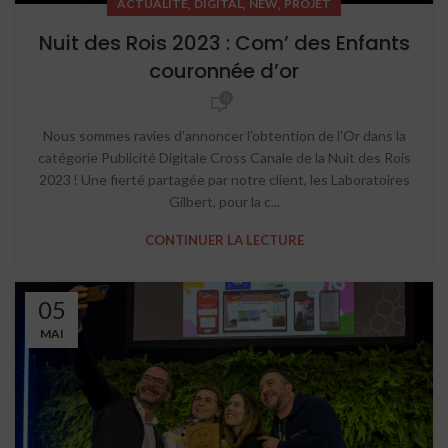
,
,
,
ACTUALITÉ
DIGITAL
NEW
PROJET
Nuit des Rois 2023 : Com’ des Enfants
couronnée d’or
0
Nous sommes ravies d’annoncer l’obtention de l’Or dans la
catégorie Publicité Digitale Cross Canale de la Nuit des Rois
2023 ! Une fierté partagée par notre client, les Laboratoires
Gilbert, pour la c...
CONTINUER LA LECTURE
05
MAI