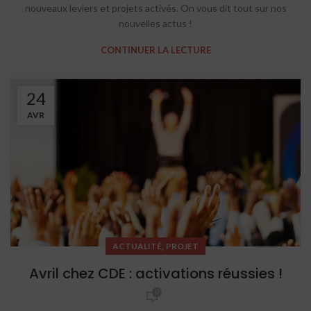
nouveaux leviers et projets activés. On vous dit tout sur nos
nouvelles actus !
CONTINUER LA LECTURE
24
AVR
,
ACTUALITÉ
PROJET
Avril chez CDE : activations réussies !
0