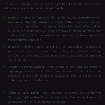
Nos métiers d’agence 360° conseil en marketing et communication experte
de l’univers des enfants, des kids et de la famille :
Etudes & Insights
: via notre pôle "Kids'lab", des études de
positionnement
stratégique, étude de notoriété
aux
tests
d’offres produits et discours
publicitaire, nous utilisons des méthodologies d’étude
quanti & quali
afin
de sonder et comprendre les enfants français et européens et/ou leurs
parents, obtenant ainsi des insights pertinents pour votre marque, vos
produits ou votre enseigne.
Strategic Thinking
: nous conseillons les entreprises nationales et
internationales dans la réflexion d’axes stratégiques innovants soutenue
par la connaissance pointue des comportements et attentes des différents
modèles familiaux
Création & Brand Content
: nous créons et diffusions des contenus
(digitaux, print, vidéos...) afin de valoriser l’univers d’une marque, d’un
produit ou encore d’un service, en adéquation avec les besoins et les
centres d’intérêts de la cible visée.
Digital & Social Medi
a : nous utilisons l’ensemble des plateformes
d’échanges digitales dans le but de créer et/ou d’enrichir les liens et les
communications entre les clients et la marque.