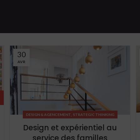
30
AVR
,
DESIGN & AGENCEMENT
STRATEGIC THINKING
Design et expérientiel au
service des familles