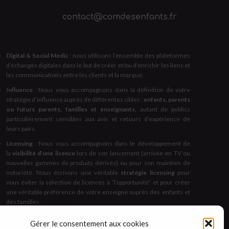
contact@comdesenfants.fr
Digital & Social Medi
a : nous utilisons l’ensemble des plateformes
d’échanges digitales dans le but de créer et/ou d’enrichir les liens et
les communications entre les clients et la marque.
Influence
: Nous vous accompagnons dans la définition de votre
stratégie d’influence auprès de différentes cibles :
enfants, parents
ou futurs parents, familles et enseignants
, autant de publics
particulièrement sensibles aux avis et retours d’expérience de
leurs pairs.
Licensing
: Nous vous accompagnons dans le développement de
la
visibilité d’une licence
lors de son lancement (arrivée en TV ou
nouvelles gammes de produits dérivés) ou pour son maintien de
notoriété. Nous écrivons une véritable
stratégie licensing
pour
vous éviter la sélection de licences à “l’opportunité” et pour créer
une véritable préférence de votre enseigne auprès des enfants et
des familles.
Espaces & Expérientiel
: nous créons et concevons des espaces et
Gérer le consentement aux cookies
des animations dédiés à l’échange, au partage et à