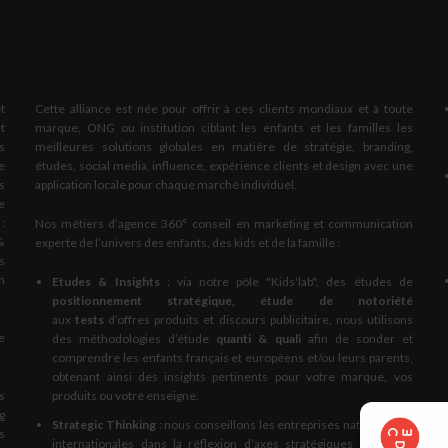
t
Cette alliance est née pour offrir à ces clients mondiaux et à toute
t
marque, ONG ou institution ciblant les enfants et les familles les
s
meilleures solutions globales en matière de stratégie, branding,
e
études, social media, influence, expérience clients et design avec une
s
application locale pour chaque marché individuel.
e
:
Nos métiers d’agence 360° conseil en marketing et communication
&
experte de l’univers des enfants, des kids et de la famille :
s
on
Etudes & Insights
: via notre pôle "Kids'lab", des études de
positionnement stratégique, étude de notoriété
aux
tests
d’offres produits et discours publicitaire, nous utilisons
e
des méthodologies d’étude
quanti & quali
afin de sonder et
comprendre les enfants français et européens et/ou leurs parents,
obtenant ainsi des insights pertinents pour votre marque, vos
s
produits ou votre enseigne.
g
Strategic Thinking
: nous conseillons les entreprises nationales et
s
internationales dans la réflexion d’axes stratégiques innovants