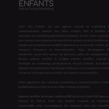
Com’ des Enfants est une agence conseil en marketing e
communication, experte des cibles enfants, kids & familles e
spécialise du marketing générationnel.Depuis 15 ans, nous associon
une connaissance pointue du marché des enfants et de la famille à un
équipe aux compétences multidisciplinaires au service des clients, de
marques françaises et internationales. Nous développons d
nombreux savoir-faire autour de plusieurs pôles de compétences 
Études enfants, familles & Insights enfants, familles, Conseil 
Stratégie en marketing générationnel, Brand Content, Activation
digitales et Social Media, Marketing d’influence, Licensing et la créati
d’espaces et d’expériences dédiés aux enfants et aux familles.
Nous apportons des solutions marketing & communication à tout
problématique en lien avec les cibles enfants & familles,
Agence certifiée de niveau confirmé RSE
grâce au E-label RSE Agence
Actives de l’Afnor, Com’ des Enfants soutient un marketin
responsable pour accompagner les marques dans de nouvelle