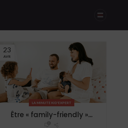
23
AVR
LA MINUTE KID'EXPERT
Être « family-friendly »…
0