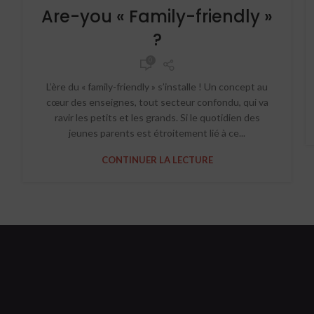
Are-you « Family-friendly »
?
0
L’ère du « family-friendly » s’installe ! Un concept au
cœur des enseignes, tout secteur confondu, qui va
ravir les petits et les grands. Si le quotidien des
jeunes parents est étroitement lié à ce...
CONTINUER LA LECTURE