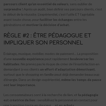
parcours client qu’un essentiel de valeurs
, sans oublier de
surprendre
! Après un audit, bien définir ses parcours clients, c’est
le début de la réussite. L’expérientiel, c’est l’utile ET l’agréable
avant toute chose, pour
faciliter les échanges
entre les
générations et
motiver la décision d’achat.
RÈGLE #2 : ÊTRE PÉDAGOGUE ET
IMPLIQUER SON PERSONNEL
Éclairage, musique, mobilier, modes de paiement… La proposition
d’une
nouvelle expérience
peut rapidement
bouleverser les
habitudes
. Ne prenez pas le risque de créer de l’insatisfaction en
demandant à vos clients
un effort d’adaptation démotivant
,
surtout que le shopping en famille peut déjà demander beaucoup
d’énergie. Dans un design expérientiel,
même les temps de pause
ont leur importance
.
Les consommateurs sont à la recherche de lien, et
la pédagogie
est créatrice de lien
: sensibilisez le personnel en contact pour
une transition toute en douceur…. et en
achats