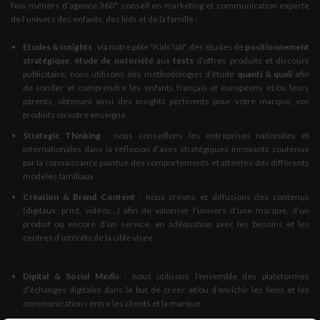
Nos métiers d’agence 360° conseil en marketing et communication experte
de l’univers des enfants, des kids et de la famille :
Etudes & Insights
: via notre pôle "Kids'lab", des études de
positionnement
stratégique, étude de notoriété
aux
tests
d’offres produits et discours
publicitaire, nous utilisons des méthodologies d’étude
quanti & quali
afin
de sonder et comprendre les enfants français et européens et/ou leurs
parents, obtenant ainsi des insights pertinents pour votre marque, vos
produits ou votre enseigne.
Strategic Thinking
: nous conseillons les entreprises nationales et
internationales dans la réflexion d’axes stratégiques innovants soutenue
par la connaissance pointue des comportements et attentes des différents
modèles familiaux
Création & Brand Content
: nous créons et diffusions des contenus
(digitaux, print, vidéos...) afin de valoriser l’univers d’une marque, d’un
produit ou encore d’un service, en adéquation avec les besoins et les
centres d’intérêts de la cible visée.
Digital & Social Medi
a : nous utilisons l’ensemble des plateformes
d’échanges digitales dans le but de créer et/ou d’enrichir les liens et les
communications entre les clients et la marque.