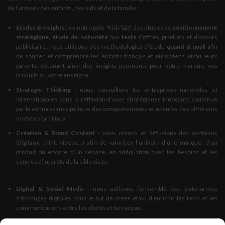
de l’univers des enfants, des kids et de la famille :
Etudes & Insights
: via notre pôle "Kids'lab", des études de
positionnement
stratégique, étude de notoriété
aux
tests
d’offres produits et discours
publicitaire, nous utilisons des méthodologies d’étude
quanti & quali
afin
de sonder et comprendre les enfants français et européens et/ou leurs
parents, obtenant ainsi des insights pertinents pour votre marque, vos
produits ou votre enseigne.
Strategic Thinking
: nous conseillons les entreprises nationales et
internationales dans la réflexion d’axes stratégiques innovants soutenue
par la connaissance pointue des comportements et attentes des différents
modèles familiaux
Création & Brand Content
: nous créons et diffusions des contenus
(digitaux, print, vidéos...) afin de valoriser l’univers d’une marque, d’un
produit ou encore d’un service, en adéquation avec les besoins et les
centres d’intérêts de la cible visée.
Digital & Social Medi
a : nous utilisons l’ensemble des plateformes
d’échanges digitales dans le but de créer et/ou d’enrichir les liens et les
communications entre les clients et la marque.
Influence
: Nous vous accompagnons dans la définition de votre stratégie