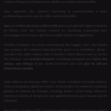
création d’espaces et d’expériences dédiés aux enfants et aux familles.
Nous apportons des solutions marketing & communication à toute
problématique en lien avec les cibles enfants & familles,
Agence certifiée de niveau confirmé RSE
grâce au E-label RSE Agences Actives
de l’Afnor, Com’ des Enfants soutient un marketing responsable pour
accompagner les marques dans de nouvelles formes d’engagement.
Membre Fondateur du réseau international
The League
, Com’ des Enfants
vous propose des solutions internationales grâce à un marketing « glocal »
spécialisé des cibles enfants, kids et familles. Notre alliance met au service
des marques une
centaine d’experts
marketing partageant une
vision, des
valeurs, une éthique
et des clients communs ainsi que
plus de 100 ans
d’expérience cumulés
.
Cette alliance est née pour offrir à ces clients mondiaux et à toute marque,
ONG ou institution ciblant les enfants et les familles les meilleures solutions
globales en matière de stratégie, branding, études, social media, influence,
expérience clients et design avec une application locale pour chaque marché
individuel.
Nos métiers d’agence 360° conseil en marketing et communication experte