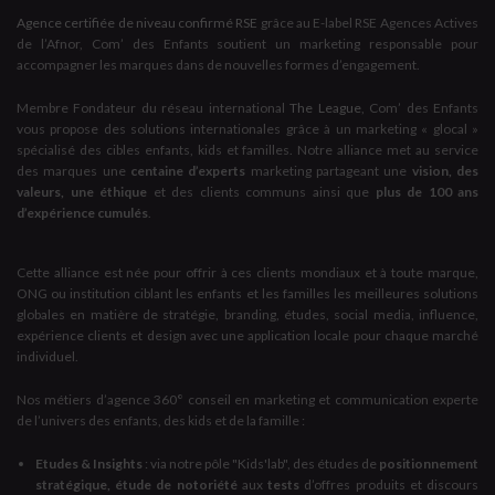
Agence certifiée de niveau confirmé RSE
grâce au E-label RSE Agences Actives
de l’Afnor, Com’ des Enfants soutient un marketing responsable pour
accompagner les marques dans de nouvelles formes d’engagement.
Membre Fondateur du réseau international
The League
, Com’ des Enfants
vous propose des solutions internationales grâce à un marketing « glocal »
spécialisé des cibles enfants, kids et familles. Notre alliance met au service
des marques une
centaine d’experts
marketing partageant une
vision, des
valeurs, une éthique
et des clients communs ainsi que
plus de 100 ans
d’expérience cumulés
.
Cette alliance est née pour offrir à ces clients mondiaux et à toute marque,
ONG ou institution ciblant les enfants et les familles les meilleures solutions
globales en matière de stratégie, branding, études, social media, influence,
expérience clients et design avec une application locale pour chaque marché
individuel.
Nos métiers d’agence 360° conseil en marketing et communication experte
de l’univers des enfants, des kids et de la famille :
Etudes & Insights
: via notre pôle "Kids'lab", des études de
positionnement
stratégique, étude de notoriété
aux
tests
d’offres produits et discours