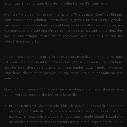
accompagner les marques dans de nouvelles formes d’engagement.
Membre Fondateur du réseau international
The League
, Com’ des Enfants
vous propose des solutions internationales grâce à un marketing « glocal »
spécialisé des cibles enfants, kids et familles. Notre alliance met au service
des marques une
centaine d’experts
marketing partageant une
vision, des
valeurs, une éthique
et des clients communs ainsi que
plus de 100 ans
d’expérience cumulés
.
Cette alliance est née pour offrir à ces clients mondiaux et à toute marque,
ONG ou institution ciblant les enfants et les familles les meilleures solutions
globales en matière de stratégie, branding, études, social media, influence,
expérience clients et design avec une application locale pour chaque marché
individuel.
Nos métiers d’agence 360° conseil en marketing et communication experte
de l’univers des enfants, des kids et de la famille :
Etudes & Insights
: via notre pôle "Kids'lab", des études de
positionnement
stratégique, étude de notoriété
aux
tests
d’offres produits et discours
publicitaire, nous utilisons des méthodologies d’étude
quanti & quali
afin
de sonder et comprendre les enfants français et européens et/ou leurs